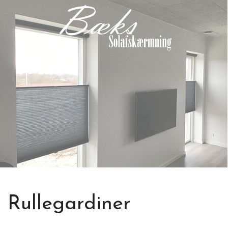
Gå
til
hovedindhold
Rullegardiner