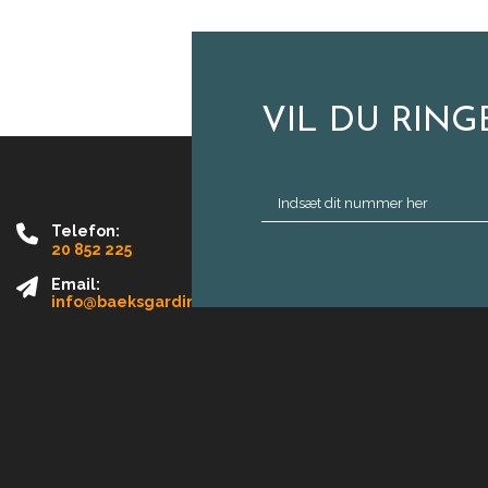
VIL DU RING
Telefon:
20 852 225
Email:
info@baeksgardin.dk
kiepolitik