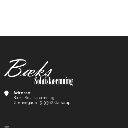
Adresse:
Bæks Solafskærmning
Grønnegade 15, 9362 Gandrup
Copyright © 2026 - Bæks Solafskærmning
, CVR 39096617 |
Privatlivspolitik
|
Coo