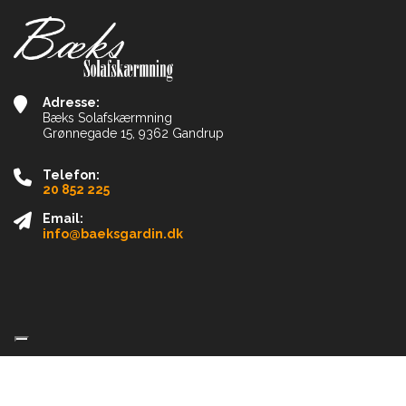
Adresse:
Bæks Solafskærmning
Grønnegade 15, 9362 Gandrup
Telefon:
20 852 225
Email:
info@baeksgardin.dk
Copyright © 2026 - Bæks Solafskærmning
, CVR 39096617 |
Privatlivspolitik
|
Cookiepolitik