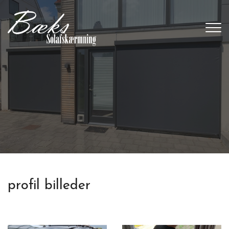
Gå
til
hovedindhold
profil billeder