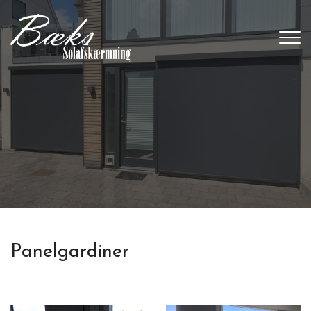
Gå
til
hovedindhold
Panelgardiner